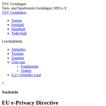
TSV Geislingen
Turn- und Sportverein Geislingen 1895 e.V.
TSV Geislingen
Turnen
Fussball
Handball
Volleyball
Leichtathletik
Aktuelles
Termine
Training
Über uns
Funktionäre
Trainer
G21 Virtueller Lauf
×
Nachricht
EU e-Privacy Directive